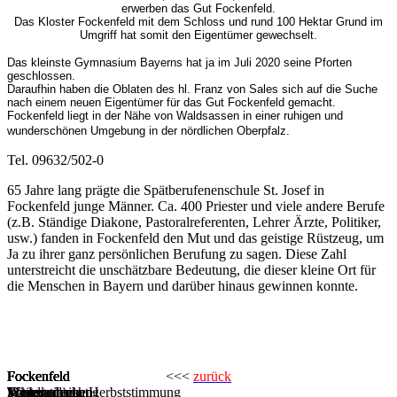
erwerben das Gut Fockenfeld.
Das Kloster Fockenfeld mit dem Schloss und rund 100 Hektar Grund im
Umgriff hat somit den Eigentümer gewechselt.
Das kleinste Gymnasium Bayerns hat ja im Juli 2020 seine Pforten
geschlossen.
Daraufhin haben die Oblaten des hl. Franz von Sales sich auf die Suche
nach einem neuen Eigentümer für das Gut Fockenfeld gemacht.
Fockenfeld liegt in der Nähe von Waldsassen in einer ruhigen und
wunderschönen Umgebung in der nördlichen Oberpfalz.
Tel. 09632/502-0
65 Jahre lang prägte die Spätberufenenschule St. Josef in
Fockenfeld junge Männer. Ca. 400 Priester und viele andere Berufe
(z.B. Ständige Diakone, Pastoralreferenten, Lehrer Ärzte, Politiker,
usw.) fanden in Fockenfeld den Mut und das geistige Rüstzeug, um
Ja zu ihrer ganz persönlichen Berufung zu sagen. Diese Zahl
unterstreicht die unschätzbare Bedeutung, die dieser kleine Ort für
die Menschen in Bayern und darüber hinaus gewinnen konnte.
Fockenfeld
Fockenfeld
Fockenfeld
Fockenfeld
Fockenfeld
Fockenfeld
<<<
zurück
Schlossansicht
Kapelle
Morgendliche Herbststimmung
Totengedenken
Winterstimmung
Weihnachten