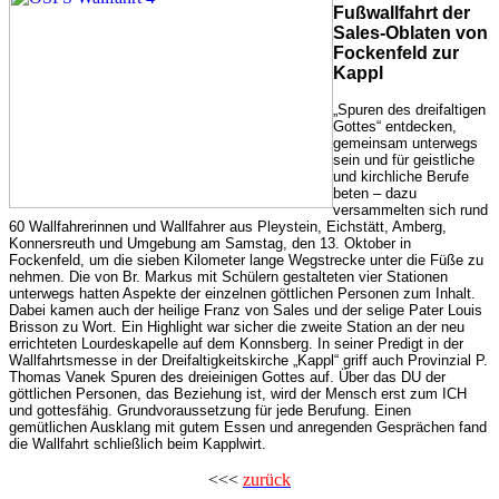
Fußwallfahrt der
Sales-Oblaten von
Fockenfeld zur
Kappl
„Spuren des dreifaltigen
Gottes“ entdecken,
gemeinsam unterwegs
sein und für geistliche
und kirchliche Berufe
beten – dazu
versammelten sich rund
60 Wallfahrerinnen und Wallfahrer aus Pleystein, Eichstätt, Amberg,
Konnersreuth und Umgebung am Samstag, den 13. Oktober in
Fockenfeld, um die sieben Kilometer lange Wegstrecke unter die Füße zu
nehmen. Die von Br. Markus mit Schülern gestalteten vier Stationen
unterwegs hatten Aspekte der einzelnen göttlichen Personen zum Inhalt.
Dabei kamen auch der heilige Franz von Sales und der selige Pater Louis
Brisson zu Wort. Ein Highlight war sicher die zweite Station an der neu
errichteten Lourdeskapelle auf dem Konnsberg. In seiner Predigt in der
Wallfahrtsmesse in der Dreifaltigkeitskirche „Kappl“ griff auch Provinzial P.
Thomas Vanek Spuren des dreieinigen Gottes auf. Über das DU der
göttlichen Personen, das Beziehung ist, wird der Mensch erst zum ICH
und gottesfähig. Grundvoraussetzung für jede Berufung. Einen
gemütlichen Ausklang mit gutem Essen und anregenden Gesprächen fand
die Wallfahrt schließlich beim Kapplwirt.
<<<
zurück