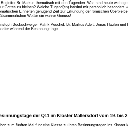
r Begleiter Br. Markus thematisch mit den Tugenden. Was sind heute wichtige
ur Gottes zu bleiben? Welche Tugend(en) ist/sind mir persönlich besonders w
ematischen Einheiten genügend Zeit zur Erkundung der römischen Überbleibse
ätsommerlichen Wetter ein wahrer Genuss!
ristoph Bockschweiger, Patrik Peschel, Br. Markus Adelt, Jonas Haufen und
artier während der Besinnungstage.
esinnungstage der Q11 im Kloster Mallersdorf vom 19. bis 2
hon zum fünften Mal fuhr eine Klasse zu ihren Besinnungstagen ins Kloster Mal