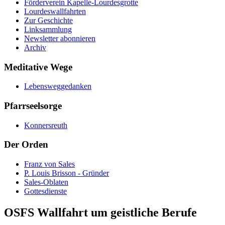
Förderverein Kapelle-Lourdesgrotte
Lourdeswallfahrten
Zur Geschichte
Linksammlung
Newsletter abonnieren
Archiv
Meditative Wege
Lebensweggedanken
Pfarrseelsorge
Konnersreuth
Der Orden
Franz von Sales
P. Louis Brisson - Gründer
Sales-Oblaten
Gottesdienste
OSFS Wallfahrt um geistliche Berufe