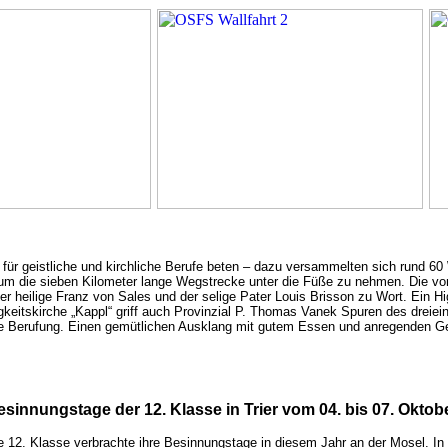
ür geistliche und kirchliche Berufe beten – dazu versammelten sich rund 60 
 die sieben Kilometer lange Wegstrecke unter die Füße zu nehmen. Die von B
 heilige Franz von Sales und der selige Pater Louis Brisson zu Wort. Ein High
igkeitskirche „Kappl“ griff auch Provinzial P. Thomas Vanek Spuren des dreie
e Berufung. Einen gemütlichen Ausklang mit gutem Essen und anregenden Gesp
esinnungstage der 12. Klasse in Trier vom 04. bis 07. Oktob
e 12. Klasse verbrachte ihre Besinnungstage in diesem Jahr an der Mosel. In T