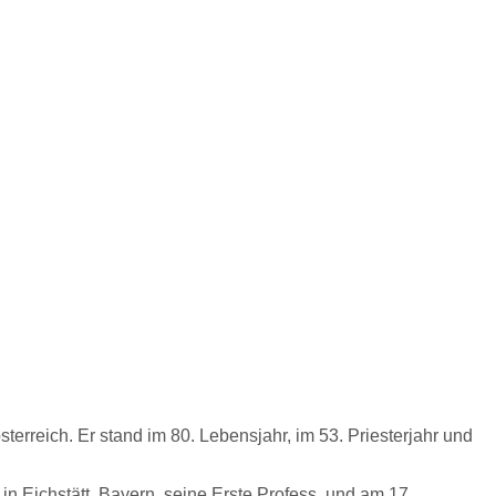
rreich. Er stand im 80. Lebensjahr, im 53. Priesterjahr und
n Eichstätt, Bayern, seine Erste Profess, und am 17.