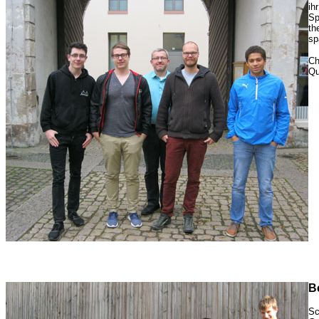
ih
Sp
th
sp
Ch
Qu
B
Sc