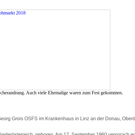
esucherandrang. Auch viele Ehemalige waren zum Fest gekommen.
Georg Grois OSFS im Krankenhaus in Linz an der Donau, Oberöste
iederösterreich, geboren. Am 17. September 1960 versprach er i