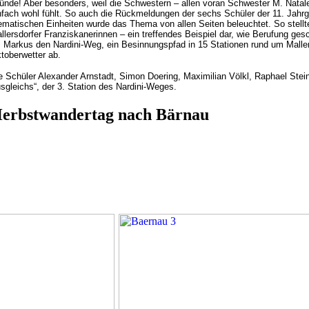
ünde! Aber besonders, weil die Schwestern – allen voran Schwester M. Natal
nfach wohl fühlt. So auch die Rückmeldungen der sechs Schüler der 11. Jahrg
ematischen Einheiten wurde das Thema von allen Seiten beleuchtet. So stellt
llersdorfer Franziskanerinnen – ein treffendes Beispiel dar, wie Berufung ges
. Markus den Nardini-Weg, ein Besinnungspfad in 15 Stationen rund um Malle
toberwetter ab.
e Schüler Alexander Arnstadt, Simon Doering, Maximilian Völkl, Raphael Ste
sgleichs“, der 3. Station des Nardini-Weges.
erbstwandertag nach Bärnau