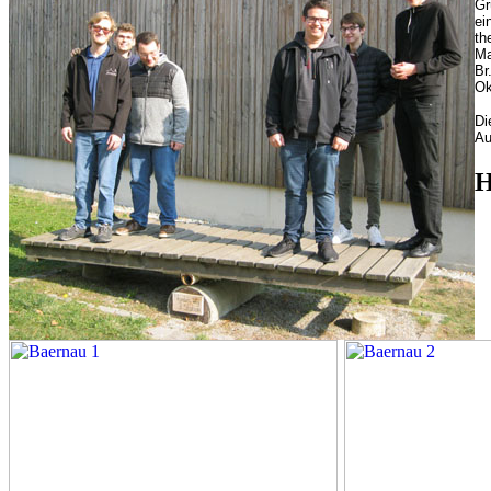
Gr
ei
th
Ma
Br
Ok
Di
Au
H